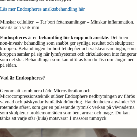
Läs mer Endospheres ansiktsbehandling här.
Minskar celluliter ­ – Tar bort fettansamlingar – Minskar inflammation,
smärta och värk mm
Endospheres
är en
behandling för kropp och ansikte
. Det är en
non-invasiv behandling som snabbt ger synliga resultat och skulpterar
kroppen. Behandlingen tar bort fettdepåer och vätskeansamlingar, som
kroppen samlar på sig när lymfsystemet och cirkulationen inte fungerar
som det ska. Behandlingar som kan utföras kan du läsa om längre ned
på sidan.
Vad är Endospheres?
Genom att kombinera både Microvibration och
Microcompressionsteknik utlöser Endosphere nedbrytningen av fibrös
vävnad och påskyndar lymfatisk dränering. Handenheten använder 55
roterande sfärer, som ger en pulserande rytmisk verkan på vävnaderna
som skulpterar problemområden som ben, armar och mage. Du kan
tänka att varje sfär (kula) motsvarar 1 massörs tumtryck.