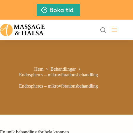
Hoppa
till
innehåll
Hem
Behandlingar
Endospheres – mikrovibrationsbehandling
Endospheres – mikrovibrationsbehandling
En unik behandling för hela kroppen