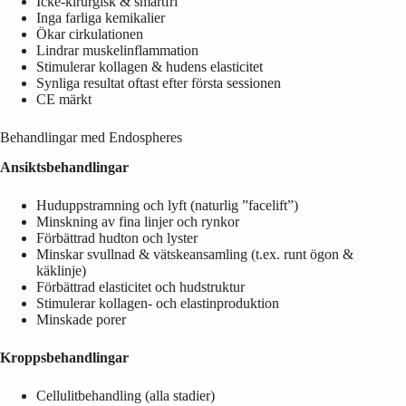
Icke-kirurgisk & smärtfri
Inga farliga kemikalier
Ökar cirkulationen
Lindrar muskelinflammation
Stimulerar kollagen & hudens elasticitet
Synliga resultat oftast efter första sessionen
CE märkt
Behandlingar med Endospheres
Ansiktsbehandlingar
Huduppstramning och lyft (naturlig ”facelift”)
Minskning av fina linjer och rynkor
Förbättrad hudton och lyster
Minskar svullnad & vätskeansamling (t.ex. runt ögon &
käklinje)
Förbättrad elasticitet och hudstruktur
Stimulerar kollagen- och elastinproduktion
Minskade porer
Kroppsbehandlingar
Cellulitbehandling (alla stadier)